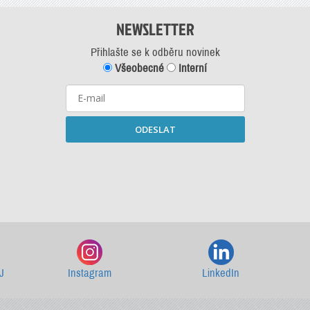
NEWSLETTER
Přihlašte se k odběru novinek
Všeobecné
Interní
ODESLAT
Starší newslettery ke stažení
J
Instagram
LinkedIn