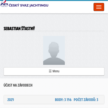
Toggl
naviga
SEBASTIAN ŠŤASTNÝ
☰ Menu
ÚČAST NA ZÁVODECH
2025
BODY: 3 156
POČET ZÁVODŮ: 3