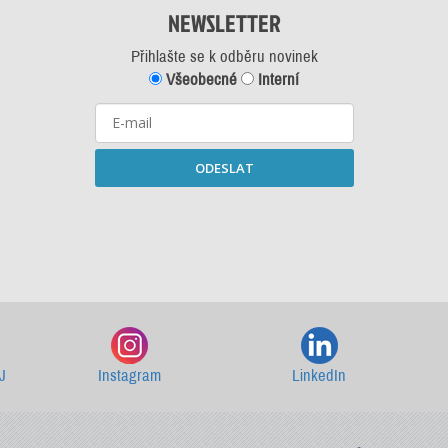
NEWSLETTER
Přihlašte se k odběru novinek
Všeobecné
Interní
ODESLAT
Starší newslettery ke stažení
J
Instagram
LinkedIn