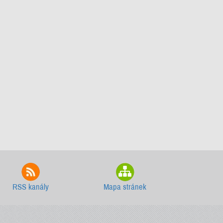
RSS kanály
Mapa stránek