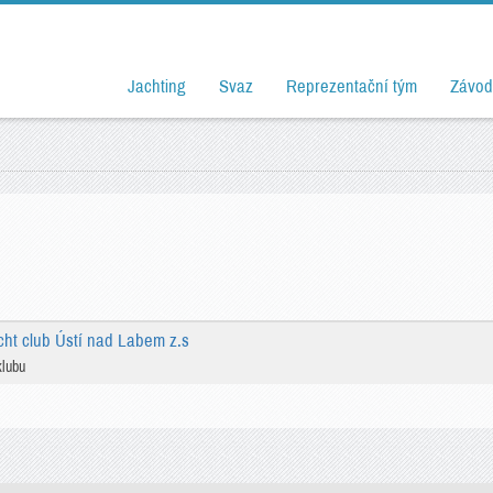
Jachting
Svaz
Reprezentační tým
Závod
cht club Ústí nad Labem z.s
klubu