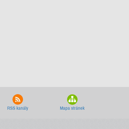
RSS kanály
Mapa stránek