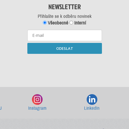
NEWSLETTER
Přihlašte se k odběru novinek
Všeobecné
Interní
ODESLAT
Starší newslettery ke stažení
J
Instagram
LinkedIn