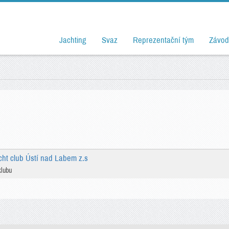
Jachting
Svaz
Reprezentační tým
Závod
cht club Ústí nad Labem z.s
klubu