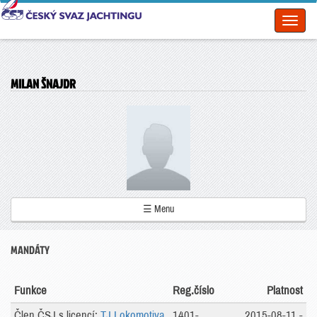
Toggl
naviga
MILAN ŠNAJDR
☰ Menu
MANDÁTY
Funkce
Reg.číslo
Platnost
Člen ČSJ s licencí:
TJ Lokomotiva
1401-
2015-08-11 -