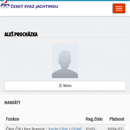
Toggl
naviga
ALEŠ PROCHÁZKA
☰ Menu
MANDÁTY
Funkce
Reg.číslo
Platnost
Člen ČSJ bez licence :
Yacht Club LODNÍ
2103-
2024-07-