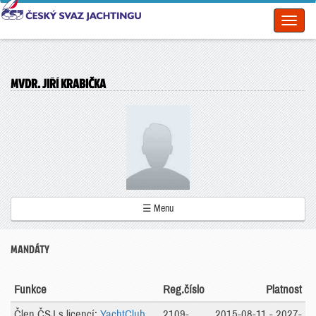
Toggl
naviga
MVDR. JIŘÍ KRABIČKA
☰ Menu
MANDÁTY
Funkce
Reg.číslo
Platnost
Člen ČSJ s licencí:
YachtClub
2109-
2015-08-11 - 2027-