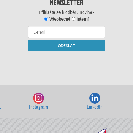
NEWSLETTER
Přihlašte se k odběru novinek
Všeobecné
Interní
ODESLAT
Starší newslettery ke stažení
J
Instagram
LinkedIn