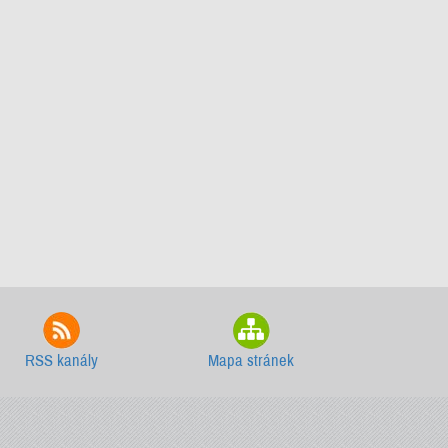
RSS kanály
Mapa stránek