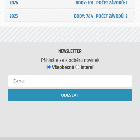
2024
BODY: 101
POČET ZÁVODŮ: 1
2023
BODY: 764
POČET ZÁVODŮ: 2
NEWSLETTER
Přihlašte se k odběru novinek
Všeobecné
Interní
ODESLAT
Starší newslettery ke stažení