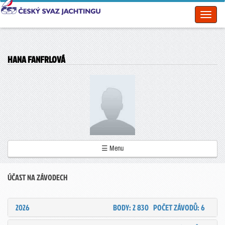
Toggl
naviga
HANA FANFRLOVÁ
☰ Menu
ÚČAST NA ZÁVODECH
2026
BODY: 2 830
POČET ZÁVODŮ: 6