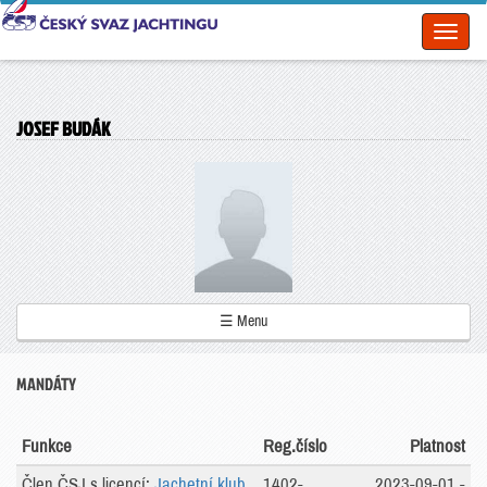
Toggl
naviga
JOSEF BUDÁK
☰ Menu
MANDÁTY
Funkce
Reg.číslo
Platnost
Člen ČSJ s licencí:
Jachetní klub
1402-
2023-09-01 -