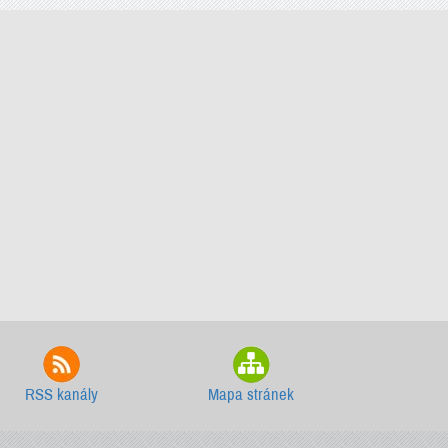
RSS kanály
Mapa stránek