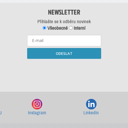
NEWSLETTER
Přihlašte se k odběru novinek
Všeobecné
Interní
ODESLAT
Starší newslettery ke stažení
J
Instagram
LinkedIn