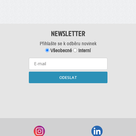
NEWSLETTER
Přihlašte se k odběru novinek
Všeobecné
Interní
ODESLAT
Starší newslettery ke stažení