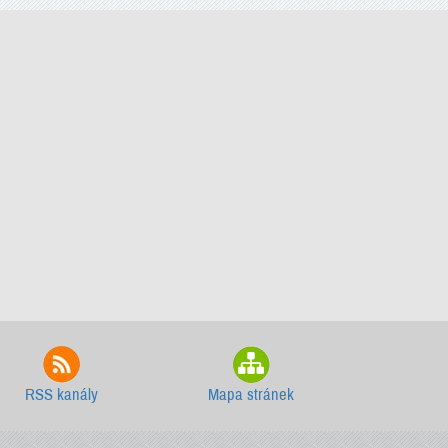
RSS kanály
Mapa stránek