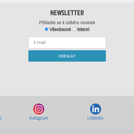
NEWSLETTER
Přihlašte se k odběru novinek
Všeobecné
Interní
ODESLAT
Starší newslettery ke stažení
J
Instagram
LinkedIn