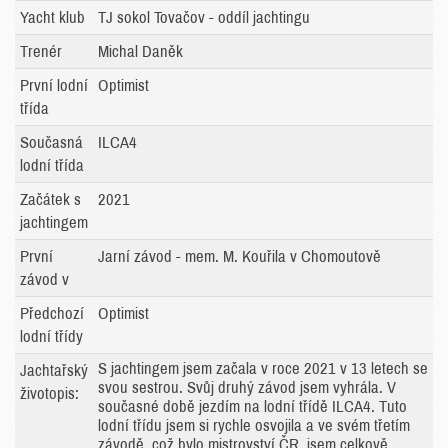
Yacht klub
TJ sokol Tovačov - oddíl jachtingu
Trenér
Michal Daněk
První lodní
Optimist
třída
Současná
ILCA4
lodní třída
Začátek s
2021
jachtingem
První
Jarní závod - mem. M. Kouřila v Chomoutově
závod v
Předchozí
Optimist
lodní třídy
S jachtingem jsem začala v roce 2021 v 13 letech se
Jachtařský
svou sestrou. Svůj druhý závod jsem vyhrála. V
životopis:
současné době jezdím na lodní třídě ILCA4. Tuto
lodní třídu jsem si rychle osvojila a ve svém třetím
závodě, což bylo mistrovství ČR, jsem celkově