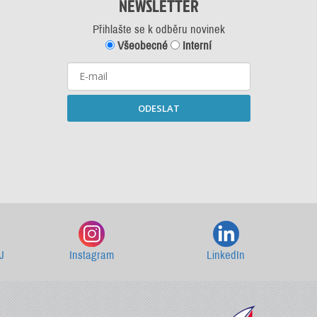
NEWSLETTER
Přihlašte se k odběru novinek
Všeobecné
Interní
ODESLAT
Starší newslettery ke stažení
J
Instagram
LinkedIn