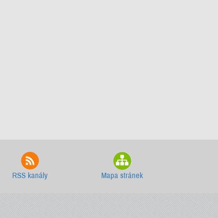
RSS kanály
Mapa stránek