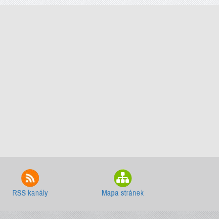
RSS kanály
Mapa stránek