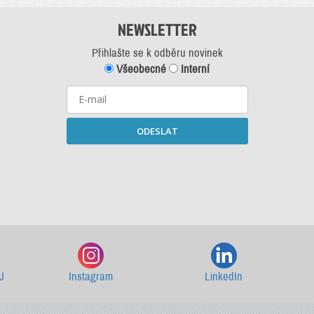
NEWSLETTER
Přihlašte se k odběru novinek
Všeobecné
Interní
ODESLAT
Starší newslettery ke stažení
J
Instagram
LinkedIn