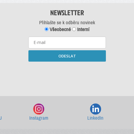
NEWSLETTER
Přihlašte se k odběru novinek
Všeobecné
Interní
ODESLAT
Starší newslettery ke stažení
J
Instagram
LinkedIn