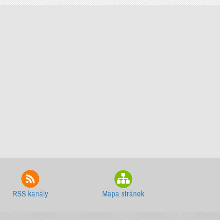
RSS kanály
Mapa stránek