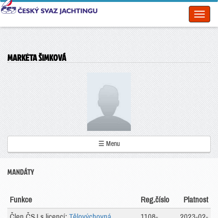
Toggl
naviga
MARKÉTA ŠIMKOVÁ
☰ Menu
MANDÁTY
Funkce
Reg.číslo
Platnost
Člen ČSJ s licencí:
Tělovýchovná
1108-
2023-02-