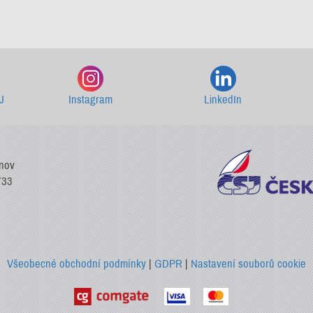
Starší newslettery ke stažení
J
Instagram
LinkedIn
vnov
733
Všeobecné obchodní podmínky
|
GDPR
|
Nastavení souborů cookie