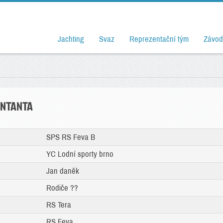
Jachting
Svaz
Reprezentační tým
Závod
ENTANTA
SPS RS Feva B
YC Lodní sporty brno
Jan daněk
Rodiče ??
RS Tera
RS Feva