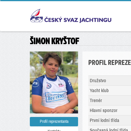
ŠIMON KRYŠTOF
PROFIL REPREZ
Družstvo
Yacht klub
Trenér
Hlavní sponzor
První lodní třída
Profil reprezentanta
Současná lodní třída