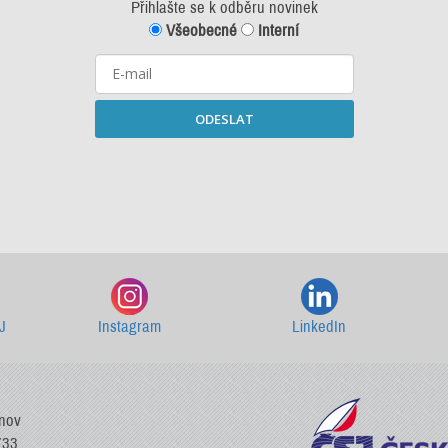
Přihlašte se k odběru novinek
Všeobecné
Interní
ODESLAT
Starší newslettery ke stažení
J
Instagram
LinkedIn
vnov
733