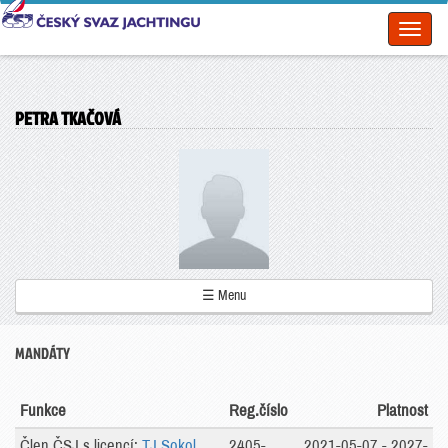
Toggl
naviga
PETRA TKAČOVÁ
☰ Menu
MANDÁTY
Funkce
Reg.číslo
Platnost
Člen ČSJ s licencí:
TJ Sokol
2405-
2021-05-07 - 2027-