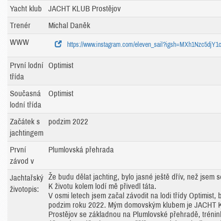
Yacht klub
JACHT KLUB Prostějov
Trenér
Michal Daněk
WWW
https://www.instagram.com/eleven_sail?igsh=MXh1Nzc5djY
První lodní
Optimist
třída
Současná
Optimist
lodní třída
Začátek s
podzim 2022
jachtingem
První
Plumlovská přehrada
závod v
Že budu dělat jachting, bylo jasné ještě dřív, než jsem s
Jachtařský
K životu kolem lodí mě přivedl táta.
životopis:
V osmi letech jsem začal závodit na lodi třídy Optimist, 
podzim roku 2022. Mým domovským klubem je JACHT
Prostějov se základnou na Plumlovské přehradě, trénin