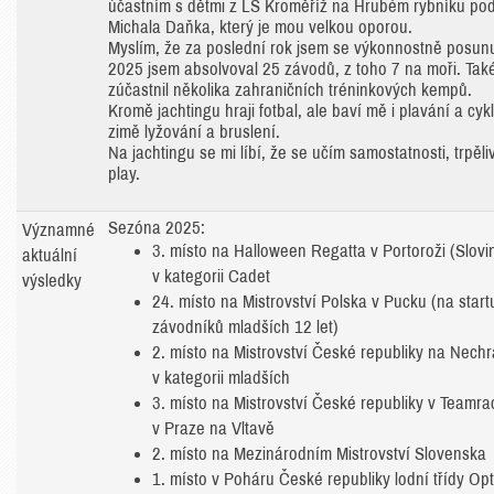
účastním s dětmi z LS Kroměříž na Hrubém rybníku po
Michala Daňka, který je mou velkou oporou.
Myslím, že za poslední rok jsem se výkonnostně posunu
2025 jsem absolvoval 25 závodů, z toho 7 na moři. Tak
zúčastnil několika zahraničních tréninkových kempů.
Kromě jachtingu hraji fotbal, ale baví mě i plavání a cykli
zimě lyžování a bruslení.
Na jachtingu se mi líbí, že se učím samostatnosti, trpěliv
play.
Sezóna 2025:
Významné
3. místo na Halloween Regatta v Portoroži (Slovi
aktuální
v kategorii Cadet
výsledky
24. místo na Mistrovství Polska v Pucku (na star
závodníků mladších 12 let)
2. místo na Mistrovství České republiky na Nechr
v kategorii mladších
3. místo na Mistrovství České republiky v Teamra
v Praze na Vltavě
2. místo na Mezinárodním Mistrovství Slovenska
1. místo v Poháru České republiky lodní třídy Opt