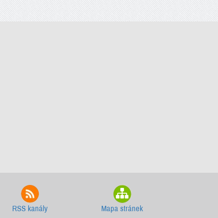
RSS kanály
Mapa stránek