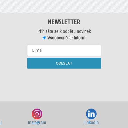
NEWSLETTER
Přihlašte se k odběru novinek
Všeobecné
Interní
ODESLAT
Starší newslettery ke stažení
J
Instagram
LinkedIn