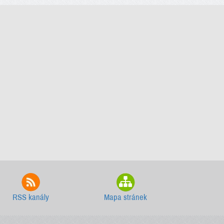
RSS kanály
Mapa stránek