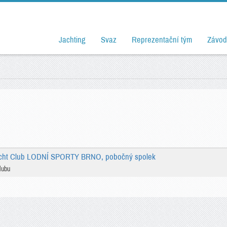
Jachting
Svaz
Reprezentační tým
Závod
cht Club LODNÍ SPORTY BRNO, pobočný spolek
lubu