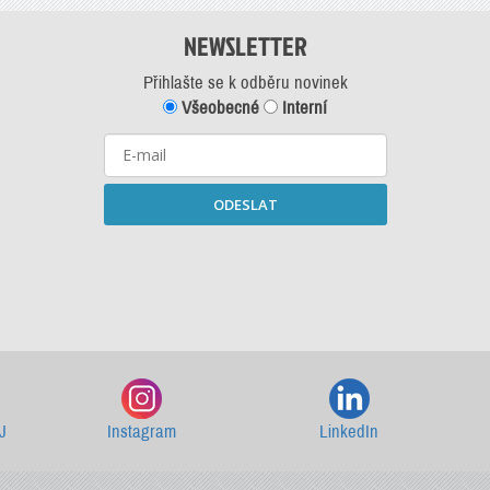
NEWSLETTER
Přihlašte se k odběru novinek
Všeobecné
Interní
ODESLAT
Starší newslettery ke stažení
J
Instagram
LinkedIn