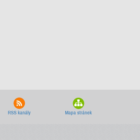
RSS kanály
Mapa stránek