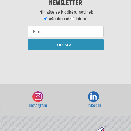
NEWSLETTER
Přihlašte se k odběru novinek
Všeobecné
Interní
ODESLAT
Starší newslettery ke stažení
J
Instagram
LinkedIn