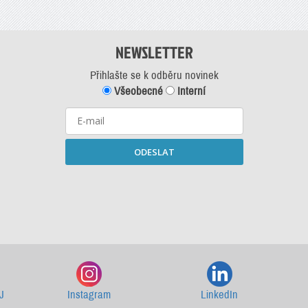
NEWSLETTER
Přihlašte se k odběru novinek
Všeobecné
Interní
ODESLAT
Starší newslettery ke stažení
J
Instagram
LinkedIn