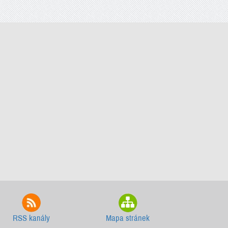
RSS kanály
Mapa stránek