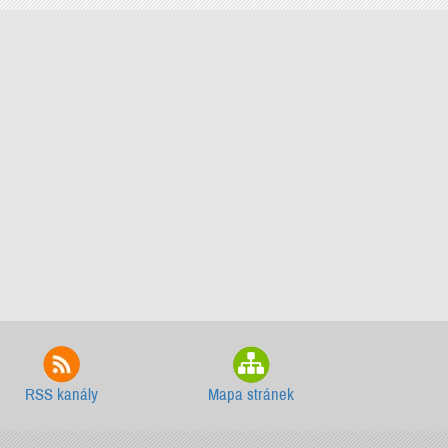
RSS kanály
Mapa stránek