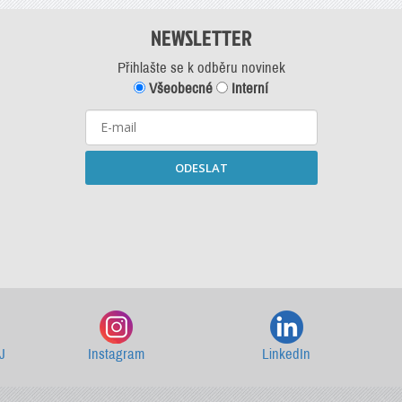
NEWSLETTER
Přihlašte se k odběru novinek
Všeobecné
Interní
ODESLAT
Starší newslettery ke stažení
J
Instagram
LinkedIn