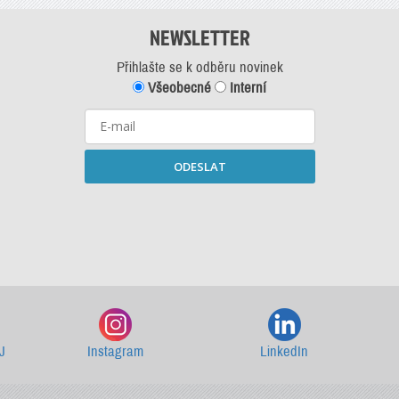
NEWSLETTER
Přihlašte se k odběru novinek
Všeobecné
Interní
ODESLAT
Starší newslettery ke stažení
J
Instagram
LinkedIn