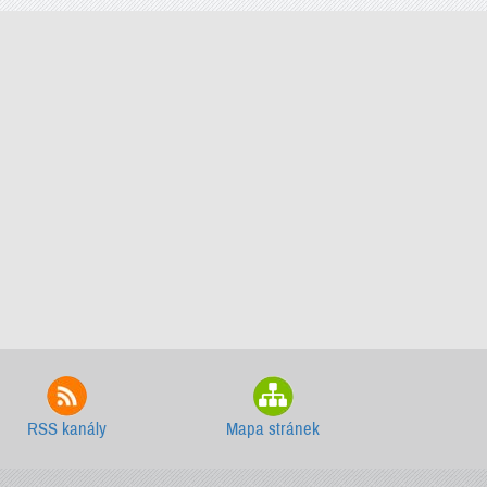
RSS kanály
Mapa stránek