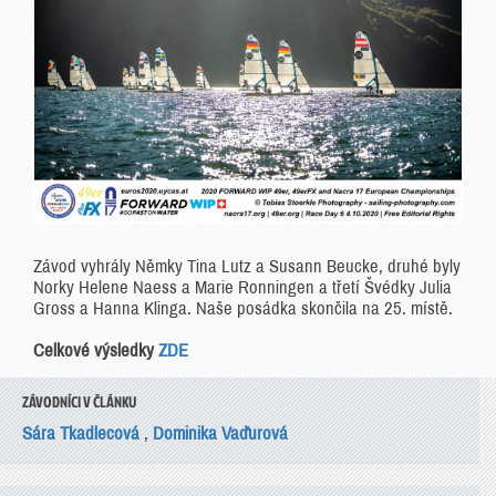
Závod vyhrály Němky Tina Lutz a Susann Beucke, druhé byly
Norky Helene Naess a Marie Ronningen a třetí Švédky Julia
Gross a Hanna Klinga. Naše posádka skončila na 25. místě.
Celkové výsledky
ZDE
ZÁVODNÍCI V ČLÁNKU
Sára Tkadlecová
,
Dominika Vaďurová