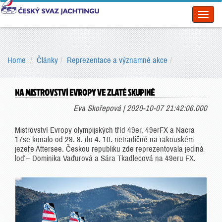
Toggl
naviga
Home
Články
Reprezentace a významné akce
NA MISTROVSTVÍ EVROPY VE ZLATÉ SKUPINĚ
Eva Skořepová | 2020-10-07 21:42:06.000
Mistrovství Evropy olympijských tříd 49er, 49erFX a Nacra
17se konalo od 29. 9. do 4. 10. netradičně na rakouském
jezeře Attersee. Českou republiku zde reprezentovala jediná
loď – Dominika Vaďurová a Sára Tkadlecová na 49eru FX.