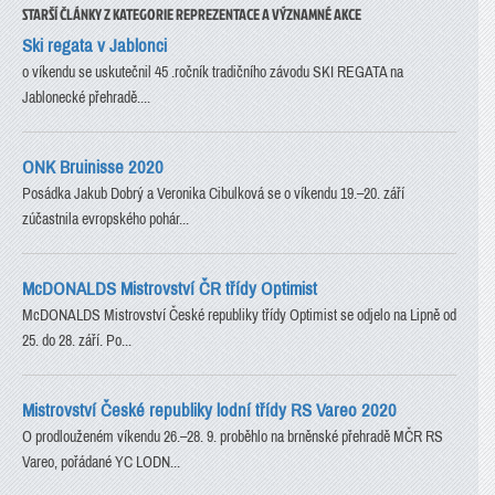
STARŠÍ ČLÁNKY Z KATEGORIE REPREZENTACE A VÝZNAMNÉ AKCE
Ski regata v Jablonci
o víkendu se uskutečnil 45 .ročník tradičního závodu SKI REGATA na
Jablonecké přehradě....
ONK Bruinisse 2020
Posádka Jakub Dobrý a Veronika Cibulková se o víkendu 19.–20. září
zúčastnila evropského pohár...
McDONALDS Mistrovství ČR třídy Optimist
McDONALDS Mistrovství České republiky třídy Optimist se odjelo na Lipně od
25. do 28. září. Po...
Mistrovství České republiky lodní třídy RS Vareo 2020
O prodlouženém víkendu 26.–28. 9. proběhlo na brněnské přehradě MČR RS
Vareo, pořádané YC LODN...