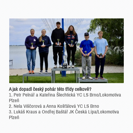
A jak dopadl český pohár této třídy celkově?
1. Petr Pelnář a Kateřina Šlechtická YC LS Brno/Lokomotiva
Plzeň
2. Nela Viščorová a Anna Košťálová YC LS Brno
3. Lukáš Kraus a Ondřej Baštář JK Česká Lípa/Lokomotiva
Plzeň