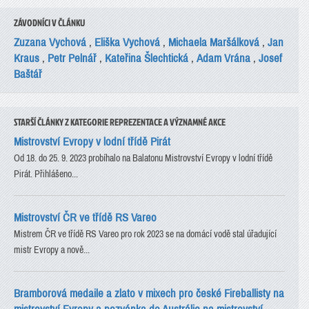
ZÁVODNÍCI V ČLÁNKU
Zuzana Vychová
,
Eliška Vychová
,
Michaela Maršálková
,
Jan
Kraus
,
Petr Pelnář
,
Kateřina Šlechtická
,
Adam Vrána
,
Josef
Baštář
STARŠÍ ČLÁNKY Z KATEGORIE REPREZENTACE A VÝZNAMNÉ AKCE
Mistrovství Evropy v lodní třídě Pirát
Od 18. do 25. 9. 2023 probíhalo na Balatonu Mistrovství Evropy v lodní třídě
Pirát. Přihlášeno...
Mistrovství ČR ve třídě RS Vareo
Mistrem ČR ve třídě RS Vareo pro rok 2023 se na domácí vodě stal úřadující
mistr Evropy a nově...
Bramborová medaile a zlato v mixech pro české Fireballisty na