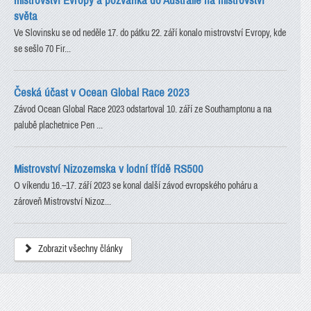
mistrovství Evropy a pozvánka do Austrálie na mistrovství
světa
Ve Slovinsku se od neděle 17. do pátku 22. září konalo mistrovství Evropy, kde
se sešlo 70 Fir...
Česká účast v Ocean Global Race 2023
Závod Ocean Global Race 2023 odstartoval 10. září ze Southamptonu a na
palubě plachetnice Pen ...
Mistrovství Nizozemska v lodní třídě RS500
O víkendu 16.–17. září 2023 se konal další závod evropského poháru a
zároveň Mistrovství Nizoz...
Zobrazit všechny články