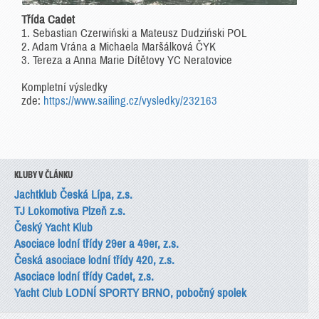
Třída Cadet
1. Sebastian Czerwiński a Mateusz Dudziński POL
2. Adam Vrána a Michaela Maršálková ČYK
3. Tereza a Anna Marie Dítětovy YC Neratovice
Kompletní výsledky
zde:
https://www.sailing.cz/vysledky/232163
KLUBY V ČLÁNKU
Jachtklub Česká Lípa, z.s.
TJ Lokomotiva Plzeň z.s.
Český Yacht Klub
Asociace lodní třídy 29er a 49er, z.s.
Česká asociace lodní třídy 420, z.s.
Asociace lodní třídy Cadet, z.s.
Yacht Club LODNÍ SPORTY BRNO, pobočný spolek