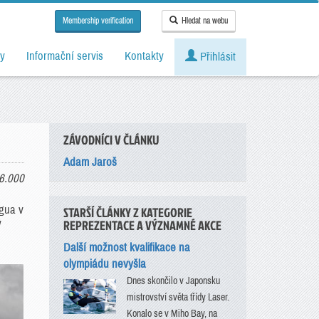
Membership verification
Hledat na webu
y
Informační servis
Kontakty
Přihlásit
ZÁVODNÍCI V ČLÁNKU
Adam Jaroš
6.000
igua v
STARŠÍ ČLÁNKY Z KATEGORIE
REPREZENTACE A VÝZNAMNÉ AKCE
ý
Další možnost kvalifikace na
olympiádu nevyšla
Dnes skončilo v Japonsku
mistrovství světa třídy Laser.
Konalo se v Miho Bay, na