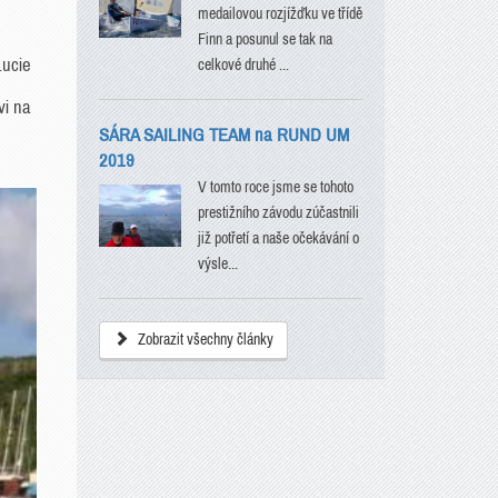
medailovou rozjížďku ve třídě
Finn a posunul se tak na
Lucie
celkové druhé ...
vi na
SÁRA SAILING TEAM na RUND UM
2019
V tomto roce jsme se tohoto
prestižního závodu zúčastnili
již potřetí a naše očekávání o
výsle...
Zobrazit všechny články