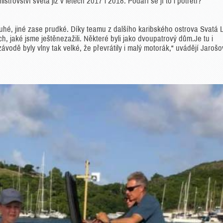
strovství světa již v letech 2017 i 2018. Podaří se jí to i potřetí?
louhé, jiné zase prudké. Díky teamu z dalšího karibského ostrova Svatá 
ch, jaké jsme ještěnezažili. Některé byli jako dvoupatrový dům.Je tu i
závodě byly vlny tak velké, že převrátily i malý motorák,“ uvádějí Jarošo