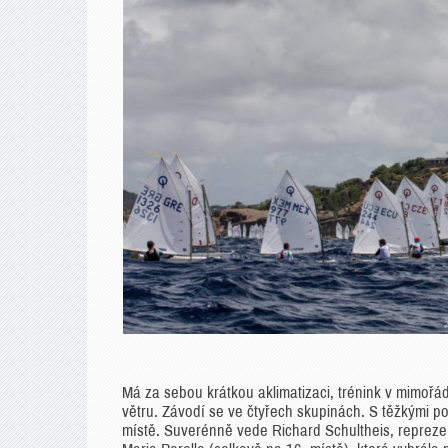
Má za sebou krátkou aklimatizaci, trénink v mimořádn
větru. Závodí se ve čtyřech skupinách. S těžkými p
místě. Suverénně vede Richard Schultheis, reprezen