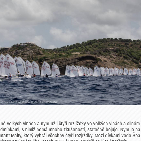
ě velkých vlnách a nyní už i čtyři rozjížďky ve velkých vlnách a silném
odmínkami, s nimiž nemá mnoho zkušeností, statečně bojuje. Nyní je na
tant Malty, který vyhrál všechny čtyři rozjížďky. Mezi dívkami vede Šp