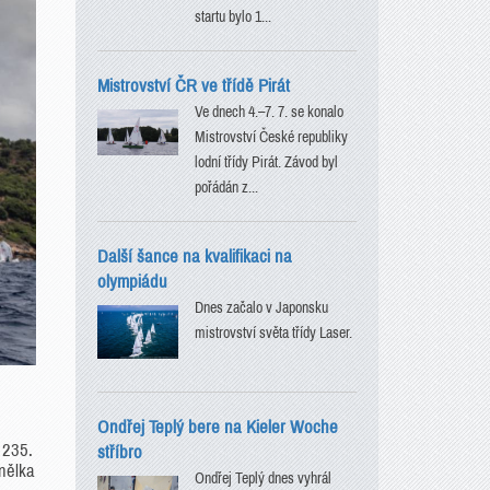
startu bylo 1...
Mistrovství ČR ve třídě Pirát
Ve dnech 4.–7. 7. se konalo
Mistrovství České republiky
lodní třídy Pirát. Závod byl
pořádán z...
Další šance na kvalifikaci na
olympiádu
Dnes začalo v Japonsku
mistrovství světa třídy Laser.
Ondřej Teplý bere na Kieler Woche
 235.
stříbro
anělka
Ondřej Teplý dnes vyhrál