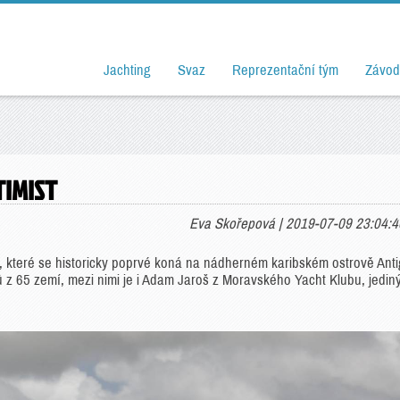
Jachting
Svaz
Reprezentační tým
Závod
TIMIST
Eva Skořepová | 2019-07-09 23:04:4
st, které se historicky poprvé koná na nádherném karibském ostrově Ant
 z 65 zemí, mezi nimi je i Adam Jaroš z Moravského Yacht Klubu, jedin