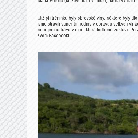
Maria Perello (celkově na 16. místě), která vyhrála mi
„Již při tréninku byly obrovské vlny, některé byly d
jsme strávili super tři hodiny v opravdu velkých vlná
nepříjemná tráva v moři, která loďtéměřzastaví. Při 
svém Facebooku.