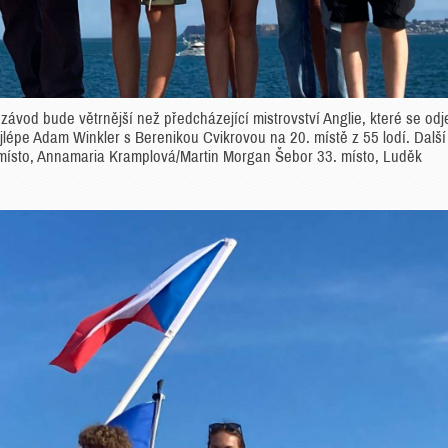
e závod bude větrnější než předcházející mistrovství Anglie, které se odj
ejlépe Adam Winkler s Berenikou Cvikrovou na 20. místě z 55 lodí. Další
 místo, Annamaria Kramplová/Martin Morgan Šebor 33. místo, Luděk