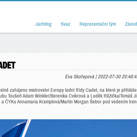
Jachting
Svaz
Reprezentační tým
Závod
ADET
Eva Skořepová | 2022-07-30 20:46:4
tně zahájeno mistrovství Evropy lodní třídy Cadet, na které je přihláš
lubu Toušeň Adam Winkler/Berenika Cvikrová a Luděk Růžička/Tomáš Jiř
vá a ČYKu Annamaria Kramplová/Martin Morgan Šebor pod vedením tren