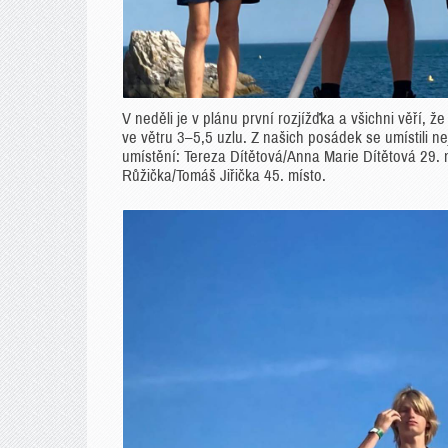
V neděli je v plánu první rozjížďka a všichni věří, ž
ve větru 3–5,5 uzlu. Z našich posádek se umístili n
umístění: Tereza Dítětová/Anna Marie Dítětová 29.
Růžička/Tomáš Jiřička 45. místo.