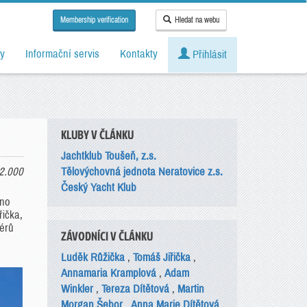
Membership verification
Hledat na webu
y
Informační servis
Kontakty
Přihlásit
KLUBY V ČLÁNKU
Jachtklub Toušeň, z.s.
2.000
Tělovýchovná jednota Neratovice z.s.
Český Yacht Klub
eno
ička,
érů
ZÁVODNÍCI V ČLÁNKU
Luděk Růžička
,
Tomáš Jiřička
,
Annamaria Kramplová
,
Adam
Winkler
,
Tereza Dítětová
,
Martin
Morgan Šebor
,
Anna Marie Dítětová