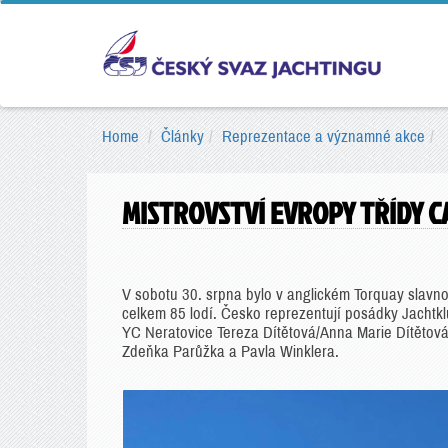
Home
Články
Reprezentace a významné akce
MISTROVSTVÍ EVROPY TŘÍDY C
V sobotu 30. srpna bylo v anglickém Torquay slavnos
celkem 85 lodí. Česko reprezentují posádky Jachtk
YC Neratovice Tereza Dítětová/Anna Marie Dítěto
Zdeňka Parůžka a Pavla Winklera.