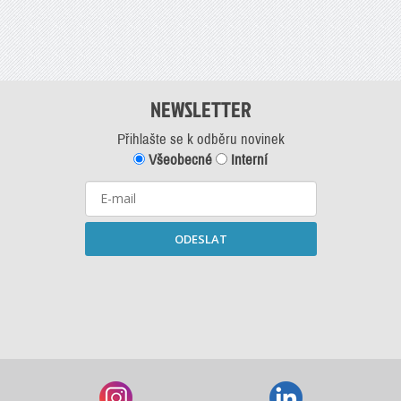
NEWSLETTER
Přihlašte se k odběru novinek
Všeobecné
Interní
ODESLAT
Starší newslettery ke stažení