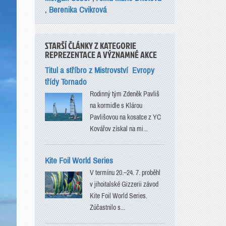
,
Berenika Cvikrová
STARŠÍ ČLÁNKY Z KATEGORIE
REPREZENTACE A VÝZNAMNÉ AKCE
Titul a stříbro z Mistrovství Evropy
třídy Tornado
Rodinný tým Zdeněk Pavliš
na kormidle s Klárou
Pavlišovou na kosatce z YC
Kovářov získal na mi...
Kite Foil World Series
V termínu 20.–24. 7. proběhl
v jihoitalské Gizzerii závod
Kite Foil World Series.
Zúčastnilo s...