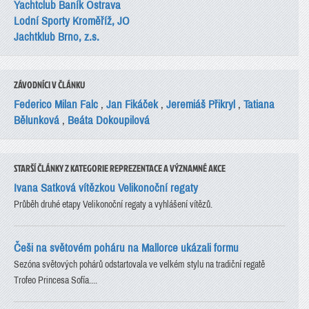
Yachtclub Baník Ostrava
Lodní Sporty Kroměříž, JO
Jachtklub Brno, z.s.
ZÁVODNÍCI V ČLÁNKU
Federico Milan Falc
,
Jan Fikáček
,
Jeremiáš Přikryl
,
Tatiana
Bělunková
,
Beáta Dokoupilová
STARŠÍ ČLÁNKY Z KATEGORIE REPREZENTACE A VÝZNAMNÉ AKCE
Ivana Satková vítězkou Velikonoční regaty
Průběh druhé etapy Velikonoční regaty a vyhlášení vítězů.
Češi na světovém poháru na Mallorce ukázali formu
Sezóna světových pohárů odstartovala ve velkém stylu na tradiční regatě
Trofeo Princesa Sofía....