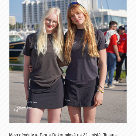
Mezi děvčaty je Beáta Dokoupilová na 31. místě. Tatiana