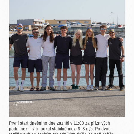
První start dnešního dne zazněl v 11:00 za příznivých
podmínek – vítr foukal stabilně mezi 6–8 m/s. Po dvou