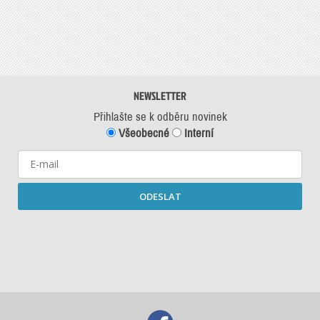
NEWSLETTER
Přihlašte se k odběru novinek
Všeobecné
Interní
ODESLAT
Starší newslettery ke stažení