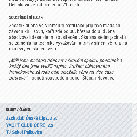
Bělunková se zatím drží na 71. místě.
SOUSTŘEDĚNÍ ILCA 4
Začátek dubna ve Vilamouře patřil také přípravě mladších
závodníků ILCA 4, kteří zde od 30. března do 8. dubna
absolvovali desetidenní soustředění. Skupina sedmi jachtařů
se zaměřila na techniku vyvažování a trim v silném větru a na
manévry ve slabém větru.
„
Měli jsme možnost trénovat v širokém spektru podmínek a
každý den jsme využili naplno. Zrušení plánovaného
tréninkového závodu nám umožnilo věnovat více času
přípravě
,“ hodnotí soustředění trenér Štěpán Novotný.
KLUBY V ČLÁNKU
Jachtklub Česká Lípa, z.s.
YACHT CLUB CERE, z.s.
TJ Sokol Palkovice