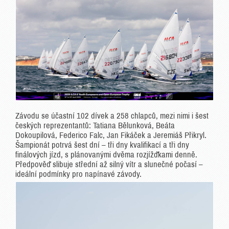
Závodu se účastní 102 dívek a 258 chlapců, mezi nimi i šest
českých reprezentantů: Tatiana Bělunková, Beáta
Dokoupilová, Federico Falc, Jan Fikáček a Jeremiáš Přikryl.
Šampionát potrvá šest dní – tři dny kvalifikací a tři dny
finálových jízd, s plánovanými dvěma rozjížďkami denně.
Předpověď slibuje střední až silný vítr a slunečné počasí –
ideální podmínky pro napínavé závody.