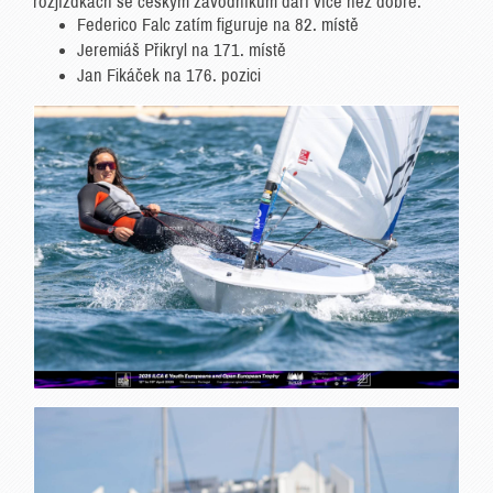
rozjížďkách se českým závodníkům daří více než dobře:
Federico Falc zatím figuruje na 82. místě
Jeremiáš Přikryl na 171. místě
Jan Fikáček na 176. pozici