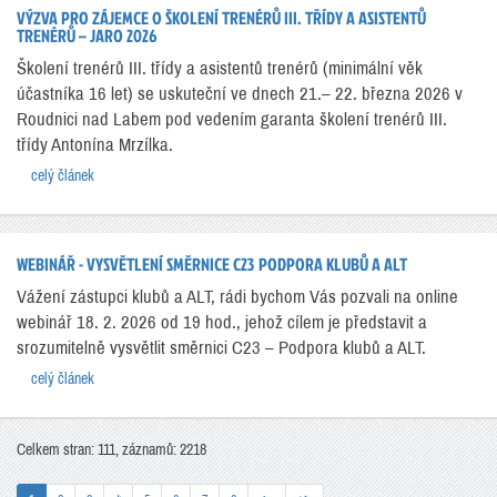
VÝZVA PRO ZÁJEMCE O ŠKOLENÍ TRENÉRŮ III. TŘÍDY A ASISTENTŮ
TRENÉRŮ – JARO 2026
Školení trenérů III. třídy a asistentů trenérů (minimální věk
účastníka 16 let) se uskuteční ve dnech 21.– 22. března 2026 v
Roudnici nad Labem pod vedením garanta školení trenérů III.
třídy Antonína Mrzílka.
celý článek
WEBINÁŘ - VYSVĚTLENÍ SMĚRNICE C23 PODPORA KLUBŮ A ALT
Vážení zástupci klubů a ALT, rádi bychom Vás pozvali na online
webinář 18. 2. 2026 od 19 hod., jehož cílem je představit a
srozumitelně vysvětlit směrnici C23 – Podpora klubů a ALT.
celý článek
Celkem stran: 111, záznamů: 2218