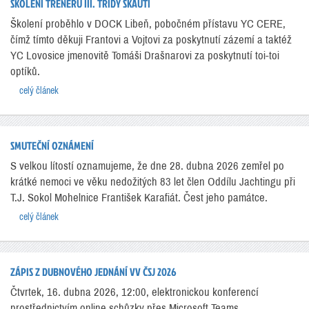
ŠKOLENÍ TRENÉRŮ III. TŘÍDY SKAUTI
Školení proběhlo v DOCK Libeň, pobočném přístavu YC CERE,
čímž tímto děkuji Frantovi a Vojtovi za poskytnutí zázemí a taktéž
YC Lovosice jmenovitě Tomáši Drašnarovi za poskytnutí toi-toi
optíků.
celý článek
SMUTEČNÍ OZNÁMENÍ
S velkou lítostí oznamujeme, že dne 28. dubna 2026 zemřel po
krátké nemoci ve věku nedožitých 83 let člen Oddílu Jachtingu při
T.J. Sokol Mohelnice František Karafiát. Čest jeho památce.
celý článek
ZÁPIS Z DUBNOVÉHO JEDNÁNÍ VV ČSJ 2026
Čtvrtek, 16. dubna 2026, 12:00, elektronickou konferencí
prostřednictvím online schůzky přes Microsoft Teams