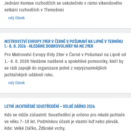
Jednání Komise rozhodčích se uskutečnilo v rámci víkendového
setkání rozhodčích v Třemošnici
celý článek
MISTROVSTVÍ EVROPY 29ER V ČERNÉ V POŠUMAVÍ NA LIPNĚ V TERMÍNU
1.- 8. 8. 2026 - HLEDÁME DOBROVOLNÍKY NA ME 29ER
Pro Mistrovství Evropy třídy 29er v Černé v Pošumaví na Lipně od
1.- 8. 8. 2026 hledáme nadšené a spolehlivé pomocníky, kteří by
se rádi zapojili do organizace jedné z nejvýznamnějších
jachtařských událostí roku.
celý článek
LETNÍ JACHTAŘSKÉ SOUSTŘEDĚNÍ – VELKÉ DÁŘKO 2026
Kdo se může zúčastnit: Soustředění je určeno pro mladé jachtaře
ve věku 7–18 let. Podmínkou účasti je vlastní loď nebo plovák.
Kde: Velké Dářko, Žďárské vrchy.