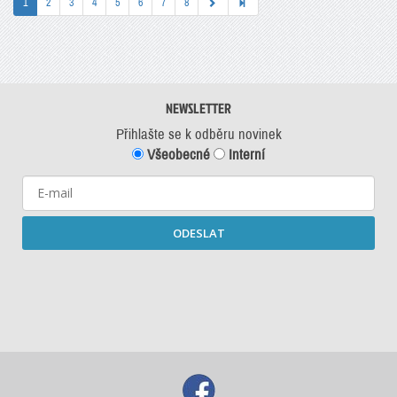
1
2
3
4
5
6
7
8
NEWSLETTER
Přihlašte se k odběru novinek
Všeobecné
Interní
ODESLAT
Starší newslettery ke stažení