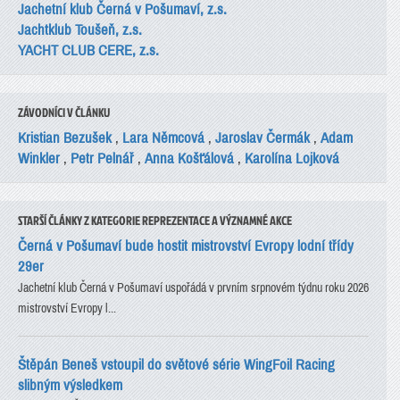
Jachetní klub Černá v Pošumaví, z.s.
Jachtklub Toušeň, z.s.
YACHT CLUB CERE, z.s.
ZÁVODNÍCI V ČLÁNKU
Kristian Bezušek
,
Lara Němcová
,
Jaroslav Čermák
,
Adam
Winkler
,
Petr Pelnář
,
Anna Košťálová
,
Karolína Lojková
STARŠÍ ČLÁNKY Z KATEGORIE REPREZENTACE A VÝZNAMNÉ AKCE
Černá v Pošumaví bude hostit mistrovství Evropy lodní třídy
29er
Jachetní klub Černá v Pošumaví uspořádá v prvním srpnovém týdnu roku 2026
mistrovství Evropy l...
Štěpán Beneš vstoupil do světové série WingFoil Racing
slibným výsledkem