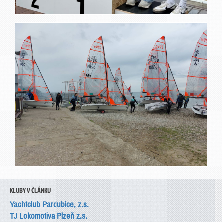
KLUBY V ČLÁNKU
Yachtclub Pardubice, z.s.
TJ Lokomotiva Plzeň z.s.