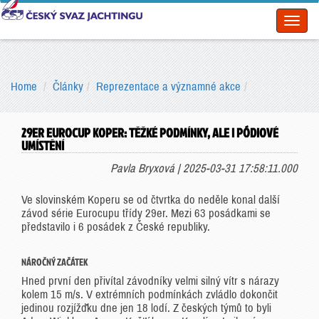
Toggl
naviga
Home
Články
Reprezentace a významné akce
29ER EUROCUP KOPER: TĚŽKÉ PODMÍNKY, ALE I PÓDIOVÉ
UMÍSTĚNÍ
Pavla Bryxová | 2025-03-31 17:58:11.000
Ve slovinském Koperu se od čtvrtka do neděle konal další
závod série Eurocupu třídy 29er. Mezi 63 posádkami se
představilo i 6 posádek z České republiky.
NÁROČNÝ ZAČÁTEK
Hned první den přivítal závodníky velmi silný vítr s nárazy
kolem 15 m/s. V extrémních podmínkách zvládlo dokončit
jedinou rozjížďku dne jen 18 lodí. Z českých týmů to byli