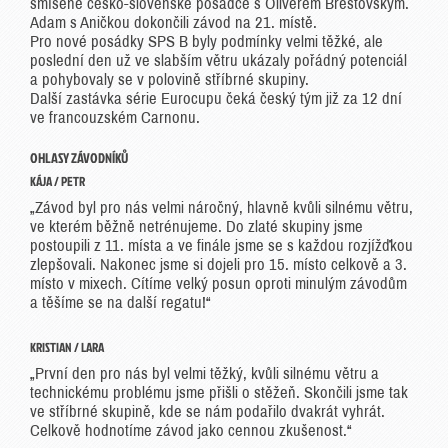
smíšené česko-slovenské posádce s Oliverem Brestovským.
Adam s Aničkou dokončili závod na 21. místě.
Pro nové posádky SPS B byly podmínky velmi těžké, ale
poslední den už ve slabším větru ukázaly pořádný potenciál
a pohybovaly se v polovině stříbrné skupiny.
Další zastávka série Eurocupu čeká český tým již za 12 dní
ve francouzském Carnonu.
OHLASY ZÁVODNÍKŮ
KÁJA / PETR
„Závod byl pro nás velmi náročný, hlavně kvůli silnému větru,
ve kterém běžně netrénujeme. Do zlaté skupiny jsme
postoupili z 11. místa a ve finále jsme se s každou rozjížďkou
zlepšovali. Nakonec jsme si dojeli pro 15. místo celkově a 3.
místo v mixech. Cítíme velký posun oproti minulým závodům
a těšíme se na další regatu!“
KRISTIAN / LARA
„První den pro nás byl velmi těžký, kvůli silnému větru a
technickému problému jsme přišli o stěžeň. Skončili jsme tak
ve stříbrné skupině, kde se nám podařilo dvakrát vyhrát.
Celkově hodnotíme závod jako cennou zkušenost.“