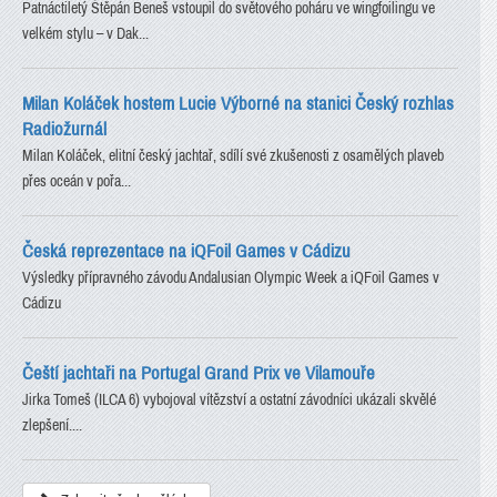
Patnáctiletý Štěpán Beneš vstoupil do světového poháru ve wingfoilingu ve
velkém stylu – v Dak...
Milan Koláček hostem Lucie Výborné na stanici Český rozhlas
Radiožurnál
Milan Koláček, elitní český jachtař, sdílí své zkušenosti z osamělých plaveb
přes oceán v pořa...
Česká reprezentace na iQFoil Games v Cádizu
Výsledky přípravného závodu Andalusian Olympic Week a iQFoil Games v
Cádizu
Čeští jachtaři na Portugal Grand Prix ve Vilamouře
Jirka Tomeš (ILCA 6) vybojoval vítězství a ostatní závodníci ukázali skvělé
zlepšení....