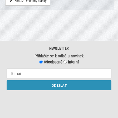
Zobrazit všechny články
NEWSLETTER
Přihlašte se k odběru novinek
Všeobecné
Interní
ODESLAT
Starší newslettery ke stažení