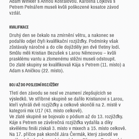
Adam Winkler s Annou Košťálovou. Karolína Lojková s
Petrem Pelnářem museli kvůli poškozené kosatce závod
vzdát.
KVALIFIKACE
Druhý den se čekalo na zmírnění větru, a nakonec se
podařilo odjet čtyři kvalifikační rozjížďky. Podmínky však
zůstávaly náročné a do cíle dojížděly jen dvě třetiny lodí.
Smůlu měli Kristian Bezušek s Larou Němcovou – kvůli
prasklému vantu a zlomenému stěžni museli odstoupit.
Do zlaté skupiny se kvalifikovali Kája s Petrem (11. místo) a
Adam s Aničkou (22. místo).
BOJ AŽ DO POSLEDNÍ ROZJÍŽĎKY
Třetí den závodu se nesl ve znamení zlepšujících se
výsledků. Ve stříbrné skupině se dařilo Kristianovi s Larou,
kteří vyhráli dvě rozjížďky a celkově skončili na 2. místě v
kategorii mix U17 (43. místo celkově).
Ve zlaté skupině se bojovalo o pódium až do 13. rozjížďky.
Káje s Petrem se závěrečná rozjížďka vydařila a díky
skvělému finiši získali 3. místo v mixech a 15. místo celkově.
Na 17. příčce pak skončil Jára Čermák, který závodil ve