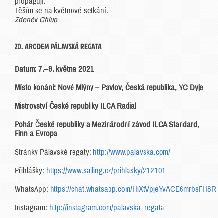
propagují.
Těším se na květnové setkání.
Zdeněk Chlup
20. ARODEM PÁLAVSKÁ REGATA
Datum: 7.–9. května 2021
Místo konání: Nové Mlýny – Pavlov, Česká republika, YC Dyje
Mistrovství České republiky ILCA Radial
Pohár České republiky a Mezinárodní závod ILCA Standard,
Finn a Evropa
Stránky Pálavské regaty:
http://www.palavska.com/
Přihlášky:
https://www.sailing.cz/prihlasky/212101
WhatsApp:
https://chat.whatsapp.com/HiXtVpjeYvACE6mrbsFH8R
Instagram:
http://instagram.com/palavska_regata