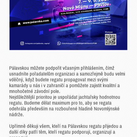
Pálavskou můžete podpořit včasným přihlášením, čímž
usnadníte pořadatelům organizaci a samozřejmě budu velmi
vděčný, když budete regatu propagovat mezi svými
kamarády u nás i v zahraničí a pomůžete zajistit kvalitní a
mnohočetné závodní pole.
Nejdůležitější prioritou je uspořádat jachtařsky hodnotnou
regatu. Budeme dělat maximum pro to, aby se regata
odehrála především na rozbouřené hladině Novomlýnské
nádrže.
Upřímně děkuji všem, kteří na Pálavskou regatu přijedou a
další díky patří těm, kteří regatu podporují, organizují a