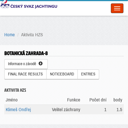
Toggl
naviga
Home
Aktivita HZS
BOTANICKÁ ZAHRADA-8
Informace o závodě
FINAL RACE RESULTS
NOTICEBOARD
ENTRIES
AKTIVITA HZS
Jméno
Funkce
Počet dní
body
Klimeš Ondřej
Velitel záchrany
1
1.5