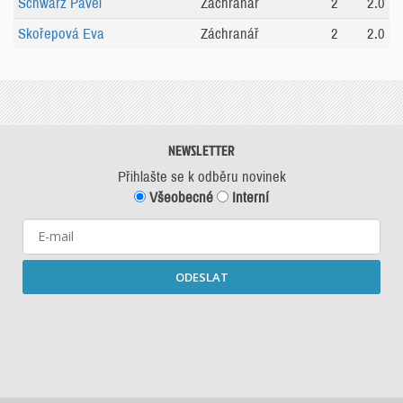
Schwarz Pavel
Záchranář
2
2.0
Skořepová Eva
Záchranář
2
2.0
NEWSLETTER
Přihlašte se k odběru novinek
Všeobecné
Interní
ODESLAT
Starší newslettery ke stažení