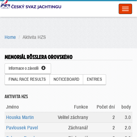
Toggl
naviga
Home
Aktivita HZS
MEMORIÁL RÖSSLERA OŘOVSKÉHO
Informace o závodě
FINAL RACE RESULTS
NOTICEBOARD
ENTRIES
AKTIVITA HZS
Jméno
Funkce
Počet dní
body
Houska Martin
Velitel záchrany
2
3.0
Pavlousek Pavel
Záchranář
2
2.0