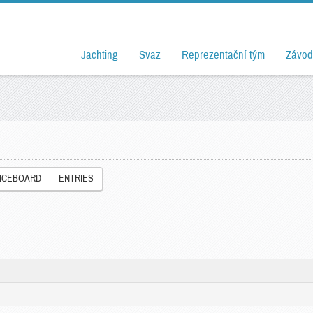
Jachting
Svaz
Reprezentační tým
Závod
ICEBOARD
ENTRIES