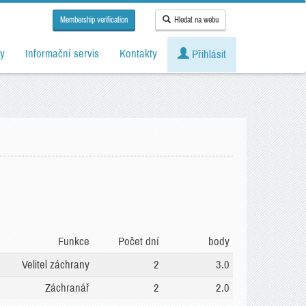
Membership verification
Hledat na webu
y
Informační servis
Kontakty
Přihlásit
Funkce
Počet dní
body
Velitel záchrany
2
3.0
Záchranář
2
2.0