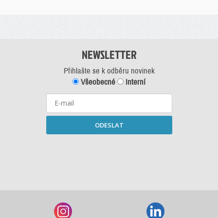
NEWSLETTER
Přihlašte se k odběru novinek
Všeobecné
Interní
ODESLAT
Starší newslettery ke stažení