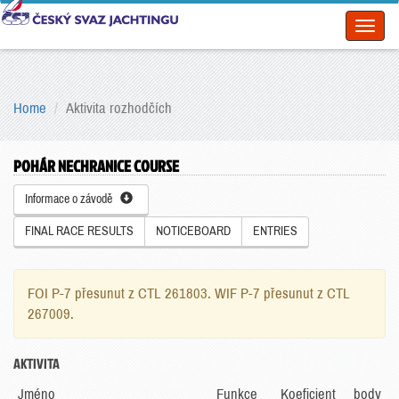
Toggl
naviga
Home
Aktivita rozhodčích
POHÁR NECHRANICE COURSE
Informace o závodě
FINAL RACE RESULTS
NOTICEBOARD
ENTRIES
FOI P-7 přesunut z CTL 261803. WIF P-7 přesunut z CTL
267009.
AKTIVITA
Jméno
Funkce
Koeficient
body