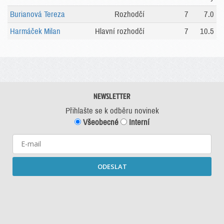
Burianová Tereza
Rozhodčí
7
7.0
Harmáček Milan
Hlavní rozhodčí
7
10.5
NEWSLETTER
Přihlašte se k odběru novinek
Všeobecné
Interní
ODESLAT
Starší newslettery ke stažení