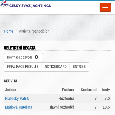
Toggl
naviga
Home
Aktivita rozhodčích
VELETRŽNÍ REGATA
Informace o závodě
FINAL RACE RESULTS
NOTICEBOARD
ENTRIES
AKTIVITA
Jméno
Funkce
Koeficient
body
Blatecký Patrik
Rozhodčí
7
7.0
Mátlová Kateřina
Hlavní rozhodčí
7
10.5