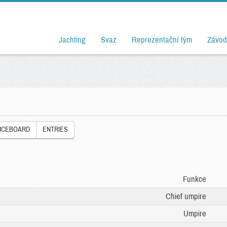
Jachting
Svaz
Reprezentační tým
Závod
ICEBOARD
ENTRIES
Funkce
Chief umpire
Umpire