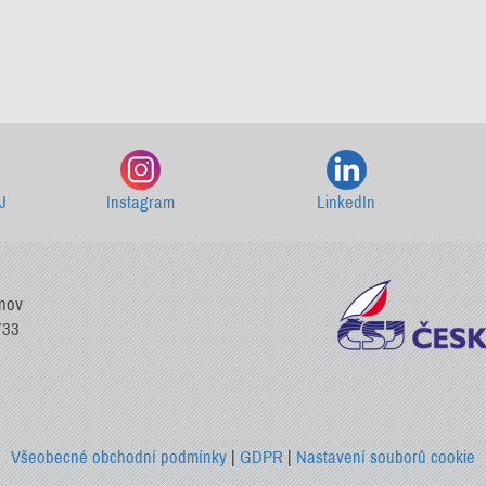
Starší newslettery ke stažení
J
Instagram
LinkedIn
vnov
733
Všeobecné obchodní podmínky
|
GDPR
|
Nastavení souborů cookie