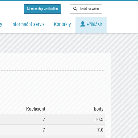
Membership verification
Hledat na webu
y
Informační servis
Kontakty
Přihlásit
Koeficient
body
7
10.5
7
7.0