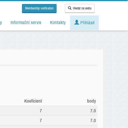
Membership verification
Hledat na webu
y
Informační servis
Kontakty
Přihlásit
Koeficient
body
7
7.0
7
7.0