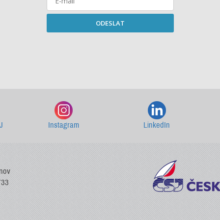
ODESLAT
Starší newslettery ke stažení
J
Instagram
LinkedIn
vnov
733