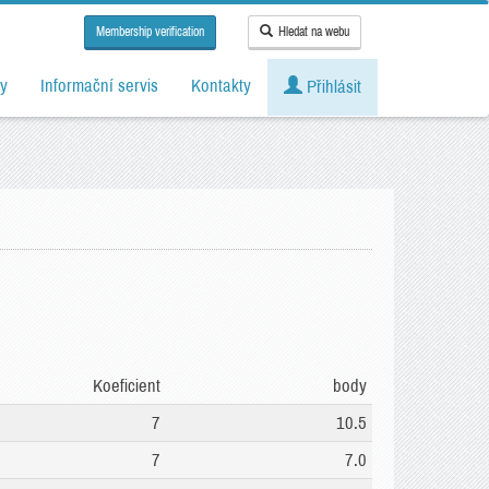
Membership verification
Hledat na webu
y
Informační servis
Kontakty
Přihlásit
Koeficient
body
7
10.5
7
7.0