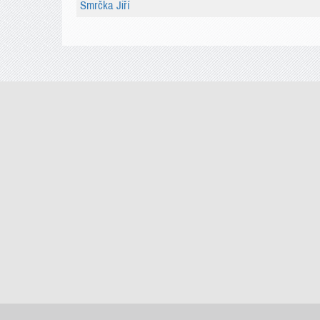
Smrčka Jiří