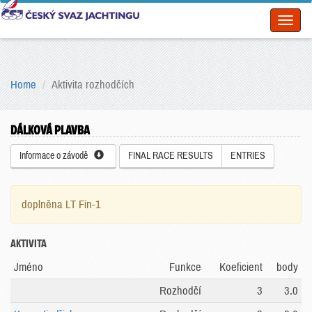
Toggl
naviga
Home
Aktivita rozhodčích
DÁLKOVÁ PLAVBA
Informace o závodě
FINAL RACE RESULTS
ENTRIES
doplněna LT Fin-1
AKTIVITA
Jméno
Funkce
Koeficient
body
Rozhodčí
3
3.0