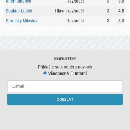
Knorr Jindřich
Rozhodčí
3
3.0
Soukup Luděk
Hlavní rozhodčí
3
4.5
Stránský Miloslav
Rozhodčí
3
3.0
NEWSLETTER
Přihlašte se k odběru novinek
Všeobecné
Interní
ODESLAT
Starší newslettery ke stažení