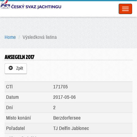
Toggl
naviga
Home
Výsledková listina
ANSEGELN 2017
Zpět
CTl
171705
Datum
2017-05-06
Dní
2
Místo konání
Berzdorfersee
Pořadatel
TJ Delfín Jablonec