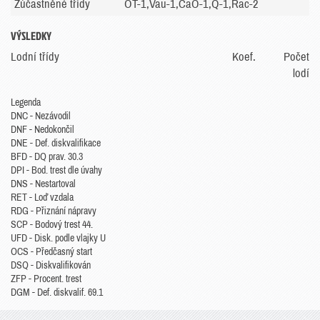
Zúčastněné třídy
OT-1,Vau-1,CaO-1,Q-1,Rac-2
VÝSLEDKY
Lodní třídy
Koef.
Počet
lodí
Legenda
DNC - Nezávodil
DNF - Nedokončil
DNE - Def. diskvalifikace
BFD - DQ prav. 30.3
DPI - Bod. trest dle úvahy
DNS - Nestartoval
RET - Loď vzdala
RDG - Přiznání nápravy
SCP - Bodový trest 44.
UFD - Disk. podle vlajky U
OCS - Předčasný start
DSQ - Diskvalifikován
ZFP - Procent. trest
DGM - Def. diskvalif. 69.1