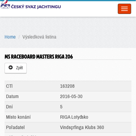
Toggl
naviga
Home
Výsledková listina
MS RACEBOARD MASTERS RIGA 206
Zpět
CTl
163208
Datum
2016-05-30
Dní
5
Místo konání
RIGA Lotyđsko
Pořadatel
Vindsçrfinga Klubs 360