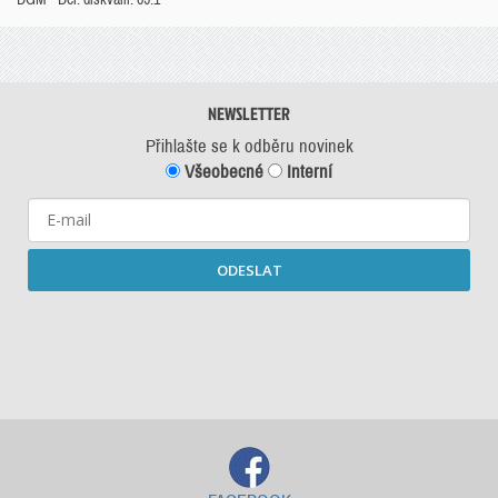
NEWSLETTER
Přihlašte se k odběru novinek
Všeobecné
Interní
ODESLAT
Starší newslettery ke stažení