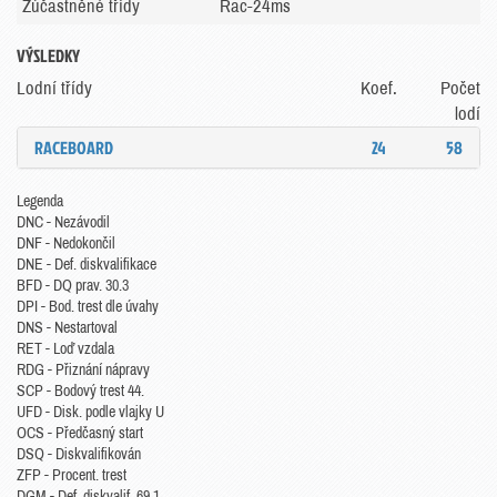
Zúčastněné třídy
Rac-24ms
VÝSLEDKY
Lodní třídy
Koef.
Počet
lodí
RACEBOARD
24
58
Legenda
DNC - Nezávodil
DNF - Nedokončil
DNE - Def. diskvalifikace
BFD - DQ prav. 30.3
DPI - Bod. trest dle úvahy
DNS - Nestartoval
RET - Loď vzdala
RDG - Přiznání nápravy
SCP - Bodový trest 44.
UFD - Disk. podle vlajky U
OCS - Předčasný start
DSQ - Diskvalifikován
ZFP - Procent. trest
DGM - Def. diskvalif. 69.1