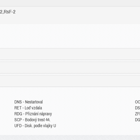
-2,RsF-2
DNS - Nestartoval
OC
RET - Loď vzdala
DS
RDG - Přiznání nápravy
ZFP
SCP - Bodový trest 44.
DGM
UFD - Disk. podle vlajky U