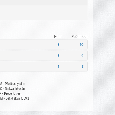
Koef.
Počet lodí
2
10
2
4
1
2
S - Předčasný start
Q - Diskvalifikován
 - Procent. trest
 - Def. diskvalif. 69.1