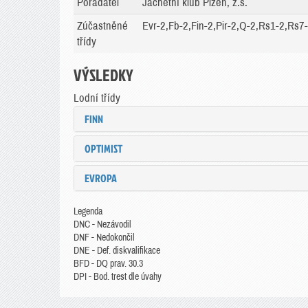
Pořadatel
Jachetní klub Plzeň, z.s.
Zúčastněné
Evr-2,Fb-2,Fin-2,Pir-2,Q-2,Rs1-2,Rs7
třídy
VÝSLEDKY
Lodní třídy
FINN
OPTIMIST
EVROPA
Legenda
DNC - Nezávodil
DNF - Nedokončil
DNE - Def. diskvalifikace
BFD - DQ prav. 30.3
DPI - Bod. trest dle úvahy