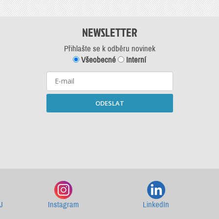
NEWSLETTER
Přihlašte se k odběru novinek
Všeobecné
Interní
ODESLAT
Starší newslettery ke stažení
J
Instagram
LinkedIn