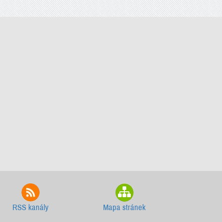
RSS kanály
Mapa stránek