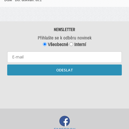
NEWSLETTER
Přihlašte se k odběru novinek
Všeobecné
Interní
ODESLAT
Starší newslettery ke stažení