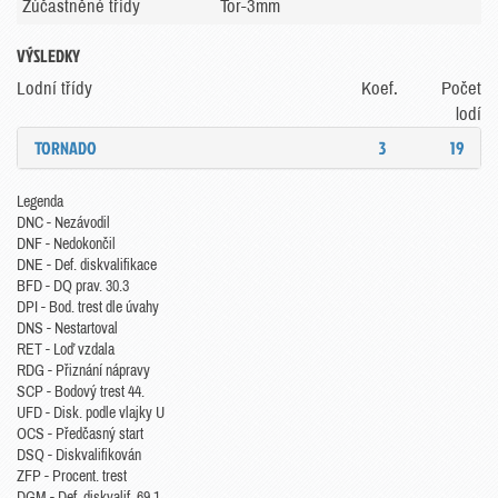
Zúčastněné třídy
Tor-3mm
VÝSLEDKY
Lodní třídy
Koef.
Počet
lodí
TORNADO
3
19
Legenda
DNC - Nezávodil
DNF - Nedokončil
DNE - Def. diskvalifikace
BFD - DQ prav. 30.3
DPI - Bod. trest dle úvahy
DNS - Nestartoval
RET - Loď vzdala
RDG - Přiznání nápravy
SCP - Bodový trest 44.
UFD - Disk. podle vlajky U
OCS - Předčasný start
DSQ - Diskvalifikován
ZFP - Procent. trest
DGM - Def. diskvalif. 69.1