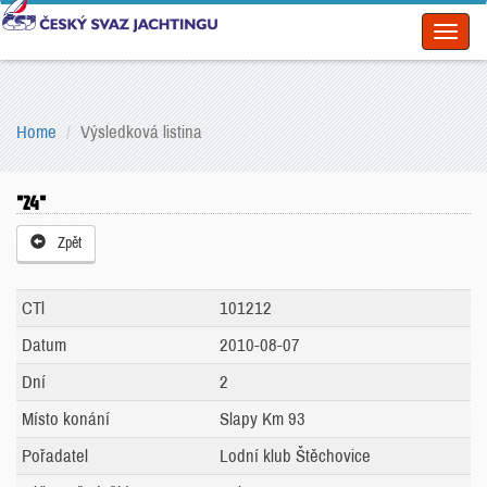
Toggl
naviga
Home
Výsledková listina
"24"
Zpět
CTl
101212
Datum
2010-08-07
Dní
2
Místo konání
Slapy Km 93
Pořadatel
Lodní klub Štěchovice