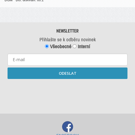
NEWSLETTER
Přihlašte se k odběru novinek
Všeobecné
Interní
ODESLAT
Starší newslettery ke stažení