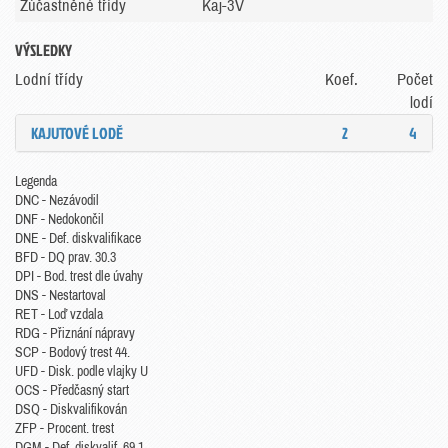
Zúčastněné třídy
Kaj-3V
VÝSLEDKY
Lodní třídy
Koef.
Počet
lodí
KAJUTOVÉ LODĚ
2
4
Legenda
DNC - Nezávodil
DNF - Nedokončil
DNE - Def. diskvalifikace
BFD - DQ prav. 30.3
DPI - Bod. trest dle úvahy
DNS - Nestartoval
RET - Loď vzdala
RDG - Přiznání nápravy
SCP - Bodový trest 44.
UFD - Disk. podle vlajky U
OCS - Předčasný start
DSQ - Diskvalifikován
ZFP - Procent. trest
DGM - Def. diskvalif. 69.1